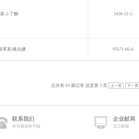
氧基-2-丁酮
5436-21-5
丙基苯基)氯化碘
97671-66-4
总共有 63 篇记录 这是第 3 页
上一页
下一页
联系我们
企业邮局
有沟通就有可能
员工邮箱